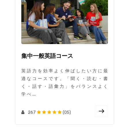
お問い合わせ
集中一般英語コース
英 語 力 を 効 率 よ く 伸 ば し た い 方 に 最
適 な コ ー ス で す 。 「 聞 く ・ 読 む ・ 書
く ・ 話 す ・ 語 彙 力 」 を バ ラ ン ス よ く
学 べ ....
267
(05)