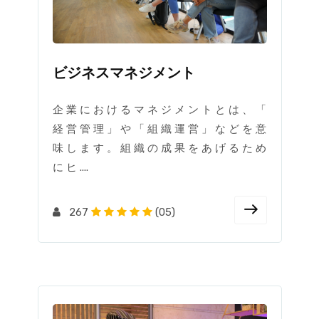
ビジネスマネジメント
企 業 に お け る マ ネ ジ メ ン ト と は 、 「
経 営 管 理 」 や 「 組 織 運 営 」 な ど を 意
味 し ま す 。 組 織 の 成 果 を あ げ る た め
に ヒ ....
267
(05)