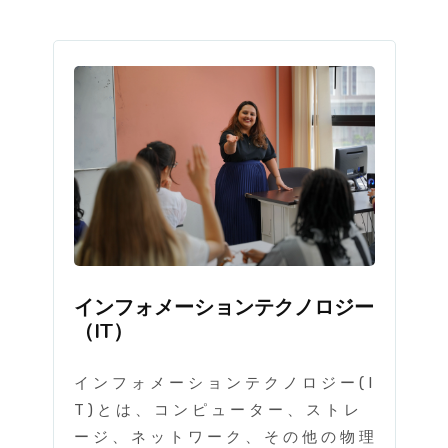
インフォメーションテクノロジー
（IT）
イ ン フ ォ メ ー シ ョ ン テ ク ノ ロ ジ ー ( I
T ) と は 、 コ ン ピ ュ ー タ ー 、 ス ト レ
ー ジ 、 ネ ッ ト ワ ー ク 、 そ の 他 の 物 理