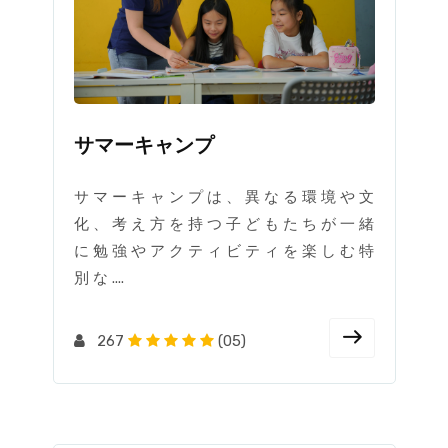
サマーキャンプ
サ マ ー キ ャ ン プ は 、 異 な る 環 境 や 文
化 、 考 え 方 を 持 つ 子 ど も た ち が 一 緒
に 勉 強 や ア ク テ ィ ビ テ ィ を 楽 し む 特
別 な ....
267
(05)