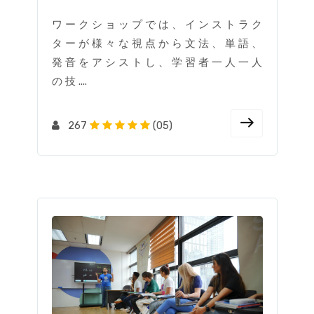
ワ ー ク シ ョ ッ プ で は 、 イ ン ス ト ラ ク
タ ー が 様 々 な 視 点 か ら 文 法 、 単 語 、
発 音 を ア シ ス ト し 、 学 習 者 一 人 一 人
の 技 ....
267
(05)