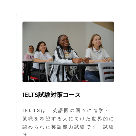
IELTS試験対策コース
I E L T S は 、 英 語 圏 の 国 々 に 進 学 ・
就 職 を 希 望 す る 人 に 向 け た 世 界 的 に
認 め ら れ た 英 語 能 力 試 験 で す 。 試 験
は ....