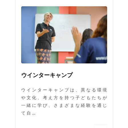
ウインターキャンプ
ウ イ ン タ ー キ ャ ン プ は 、 異 な る 環 境
や 文 化 、 考 え 方 を 持 つ 子 ど も た ち が
一 緒 に 学 び 、 さ ま ざ ま な 経 験 を 通 じ
て 自 ....