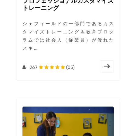
プロフェッショナルカスタマイズ
トレーニング
シ ェ フ ィ ー ル ド の 一 部 門 で あ る カ ス
タ マ イ ズ ト レ ー ニ ン グ ＆ 教 育 プ ロ グ
ラ ム で は 社 会 人 （ 従 業 員 ） が 優 れ た
ス キ ....
267
(05)