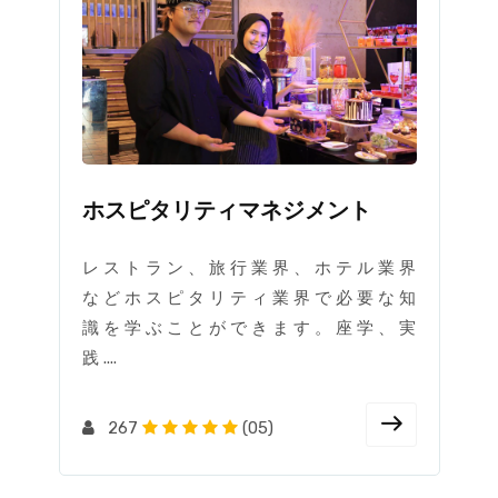
ホスピタリティマネジメント
レ ス ト ラ ン 、 旅 行 業 界 、 ホ テ ル 業 界
な ど ホ ス ピ タ リ テ ィ 業 界 で 必 要 な 知
識 を 学 ぶ こ と が で き ま す 。 座 学 、 実
践 ....
267
(05)